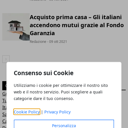
Acquisto prima casa – Gli italiani
accendono mutui grazie al Fondo
Garanzia
Redazione
- 09 ott 2021
Articolo Successivo
Consenso sui Cookie
Utilizziamo i cookie per ottimizzare il nostro sito
CATEGORIE
web e il nostro servizio. Puoi scegliere a quali
Guide
categorie dare il tuo consenso.
Turismo
Italia
Cookie Policy
|
Privacy Policy
Salute e Benessere
Casa
Personalizza