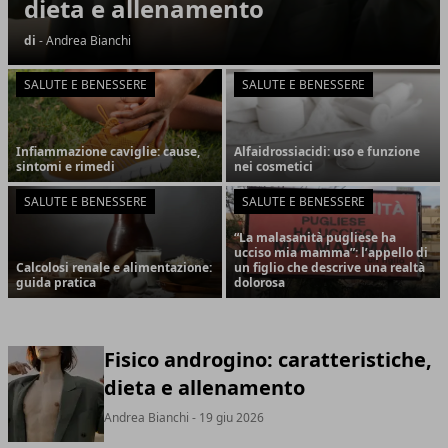
dieta e allenamento
di
- Andrea Bianchi
SALUTE E BENESSERE
SALUTE E BENESSERE
Infiammazione caviglie: cause,
Alfaidrossiacidi: uso e funzione
sintomi e rimedi
nei cosmetici
SALUTE E BENESSERE
SALUTE E BENESSERE
“La malasanità pugliese ha
ucciso mia mamma”: l’appello di
Calcolosi renale e alimentazione:
un figlio che descrive una realtà
guida pratica
dolorosa
Fisico androgino: caratteristiche,
dieta e allenamento
Andrea Bianchi
- 19 giu 2026