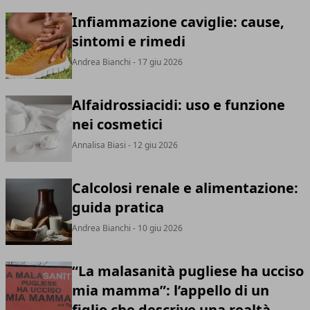
Infiammazione caviglie: cause,
sintomi e rimedi
Andrea Bianchi
- 17 giu 2026
Alfaidrossiacidi: uso e funzione
nei cosmetici
Annalisa Biasi
- 12 giu 2026
Calcolosi renale e alimentazione:
guida pratica
Andrea Bianchi
- 10 giu 2026
“La malasanità pugliese ha ucciso
mia mamma”: l’appello di un
figlio che descrive una realtà