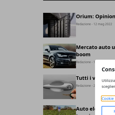
Orium: Opinion
Redazione
- 12 mag 2022
Mercato auto us
boom
Redazione
- 14 feb 2022
Cons
Tutti i vantagg
Utilizzi
Redazione
- 21 dic 2021
sceglie
Cookie 
Auto elettriche