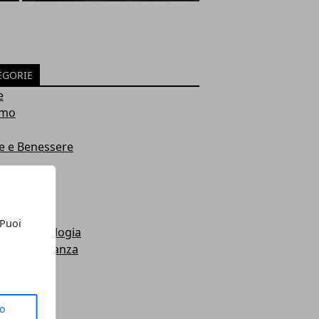
EGORIE
e
smo
e e Benessere
na
i
timenti
 Puoi
za e tecnologia
omia e Finanza
na
ri
o
to
armio