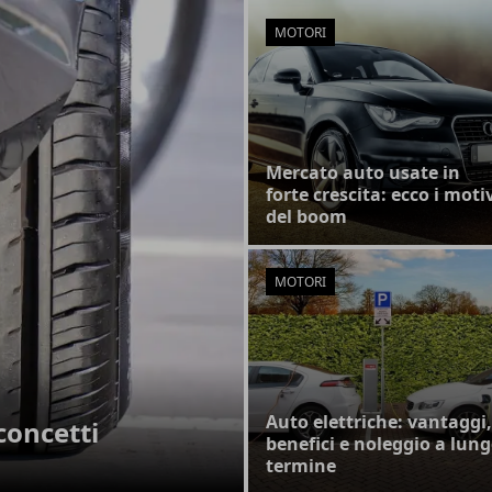
MOTORI
Mercato auto usate in
forte crescita: ecco i moti
del boom
MOTORI
Auto elettriche: vantaggi,
concetti
benefici e noleggio a lun
termine