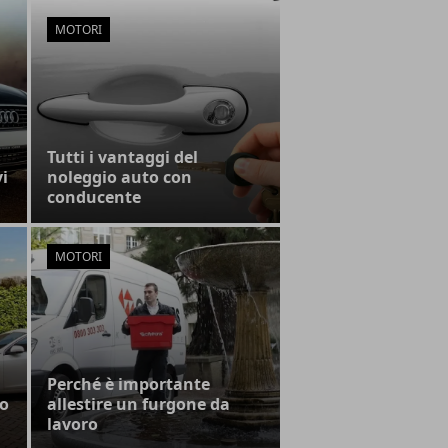
MOTORI
Tutti i vantaggi del
vi
noleggio auto con
conducente
MOTORI
Perché è importante
go
allestire un furgone da
lavoro