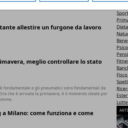
Lavor
Spor
Prim
ante allestire un furgone da lavoro
Dieta
Natu
Bene
Psico
Pens
primavera, meglio controllare lo stato
Fitne
Banc
Fisco
Spett
a è fondamentale e gli pneumatici sono fondamentali da
Rice
 Ora che è arrivata la primavera, è il momento ideale per
Ester
 gomme.
Lotte
ART
g a Milano: come funziona e come