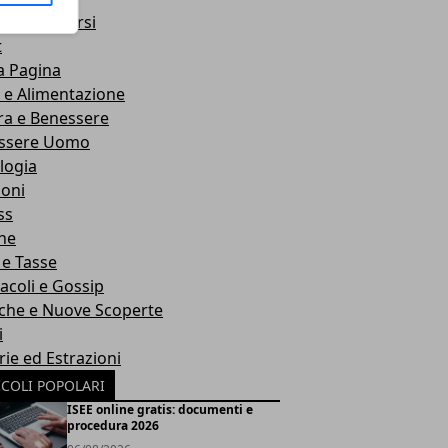
o e Concorsi
t
a Pagina
 e Alimentazione
ra e Benessere
ssere Uomo
logia
ioni
ss
he
 e Tasse
acoli e Gossip
rche e Nuove Scoperte
i
rie ed Estrazioni
ICOLI POPOLARI
ISEE online gratis: documenti e
procedura 2026