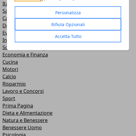
Italia
Salute e Benessere
Personalizza
Casa
Rifiuta Opzionali
Donna
Eventi
Accetta Tutto
Investimenti
Scienza e tecnologia
Economia e Finanza
Cucina
Motori
Calcio
Risparmio
Lavoro e Concorsi
Sport
Prima Pagina
Dieta e Alimentazione
Natura e Benessere
Benessere Uomo
Psicologia