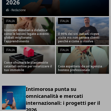
2026
di
- Redazione
ITALIA
ITALIA
Giornate Mondiali e didattica:
come le lezioni legate a eventi
Il 95% dei siti italiani riceve
globali migliorano
visite ma non genera clienti:
l’apprendimento
perché e come si risolve
ITALIA
ITALIA
Come sfruttare le planimetrie
catastali online per valorizzare il
Cosa aspettarsi da un’agenzia
tuo immobile
hostess professionale
Intimorosa punta su
omnicanalità e mercati
internazionali: i progetti per il
2026