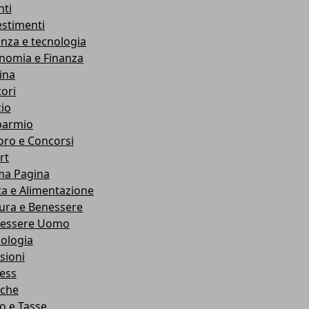
nti
estimenti
enza e tecnologia
nomia e Finanza
ina
ori
cio
parmio
oro e Concorsi
rt
ma Pagina
ta e Alimentazione
ura e Benessere
essere Uomo
cologia
sioni
ness
che
co e Tasse