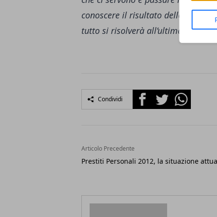
conoscere il risultato dello Zenit,
tutto si risolverà all’ultima partit
Facebook
Twitter
Whatsapp
Condividi
Articolo Precedente
Prestiti Personali 2012, la situazione attu