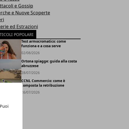
ttacoli e Gossip
erche e Nuove Scoperte
ri
erie ed Estrazioni
TICOLI POPOLARI
Test armocromatico: come
funziona e a cosa serve
02/08/2026
Ortona spiagge: guida alla costa
abruzzese
28/07/2026
CCNL Commercio: come è
composta la retribuzione
26/07/2026
 Puoi