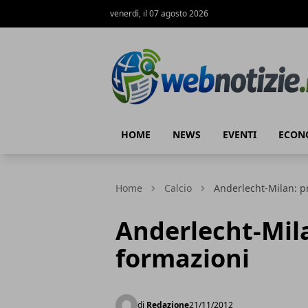
venerdì, il 07 agosto 2026
Web Notizie
HOME
NEWS
EVENTI
ECON
Home
Calcio
Anderlecht-Milan: p
Anderlecht-Mila
formazioni
di
Redazione
21/11/2012