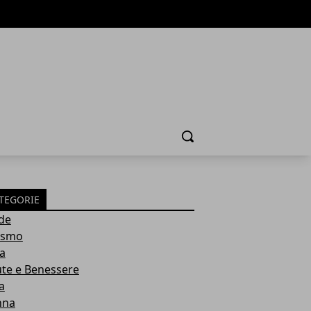
Cerca
TEGORIE
de
ismo
ia
ute e Benessere
a
nna