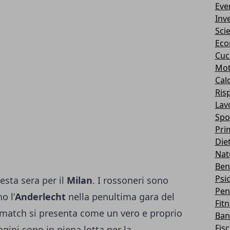
Eve
Inv
Sci
Eco
Cuc
Mot
Cal
Ris
Lav
Spo
Pri
Die
Nat
Ben
Psi
ta sera per il
Milan
. I rossoneri sono
Pen
o l’
Anderlecht
nella penultima gara del
Fit
l match si presenta come un vero e proprio
Ban
Fis
gini sono in piena lotta per la