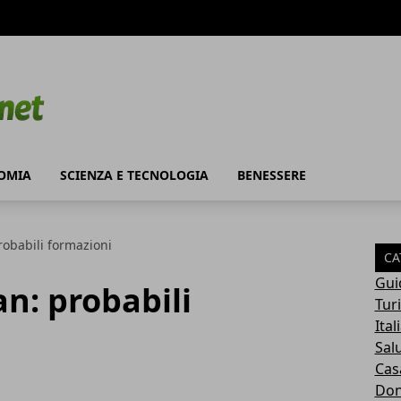
OMIA
SCIENZA E TECNOLOGIA
BENESSERE
robabili formazioni
CA
Gui
n: probabili
Tur
Ital
Sal
Cas
Do