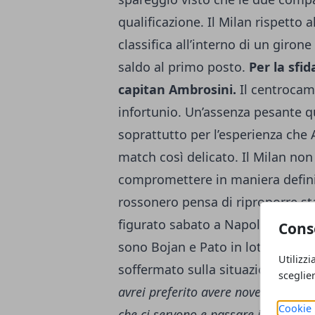
qualificazione. Il Milan rispetto 
classifica all’interno di un giron
saldo al primo posto.
Per la sfi
capitan Ambrosini.
Il centrocamp
infortunio. Un’assenza pesante qu
soprattutto per l’esperienza che 
match così delicato. Il Milan non
compromettere in maniera definiti
rossonero pensa di riproporre st
figurato sabato a Napoli. L’unico 
Cons
sono Bojan e Pato in lotta per un p
Utilizzi
soffermato sulla situazione del g
sceglie
avrei preferito avere nove punti, m
Cookie 
che ci servono e passare il turno.