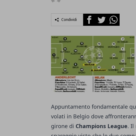
Facebook
Twitter
Whatsapp
Condividi
Appuntamento fondamentale ques
volati in Belgio dove affronterann
girone di
Champions League
. I
spareggio visto che le due compa