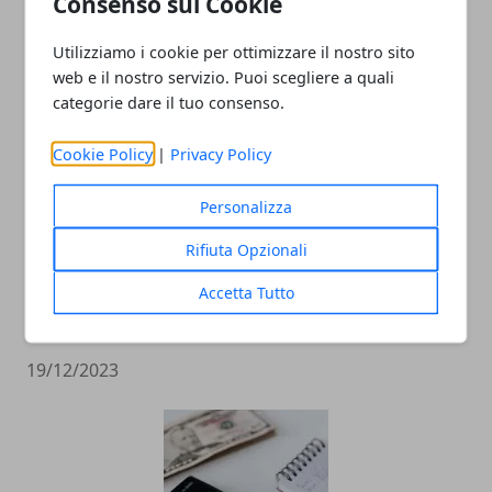
Consenso sui Cookie
FISCALE: COS'È E COME FUNZIONA
Utilizziamo i cookie per ottimizzare il nostro sito
15/10/2024
web e il nostro servizio. Puoi scegliere a quali
categorie dare il tuo consenso.
Cookie Policy
|
Privacy Policy
Personalizza
Rifiuta Opzionali
Accetta Tutto
Simulazione mutuo: come funziona e
come calcolare le rate
19/12/2023