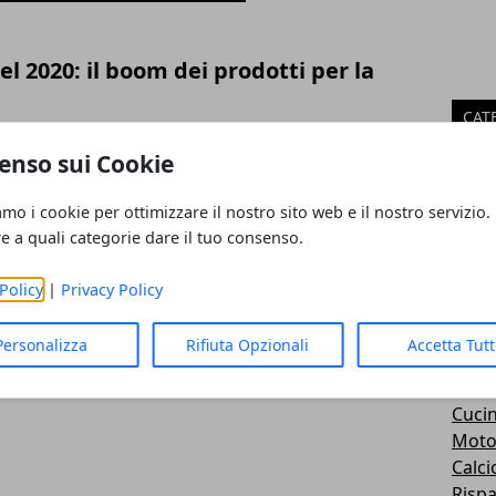
l 2020: il boom dei prodotti per la
CAT
Guid
enso sui Cookie
Turi
Italia
amo i cookie per ottimizzare il nostro sito web e il nostro servizio.
Salut
re a quali categorie dare il tuo consenso.
Casa
Don
Policy
|
Privacy Policy
Event
Inves
Personalizza
Rifiuta Opzionali
Accetta Tut
Scien
Econ
Cuci
Moto
Calci
Risp