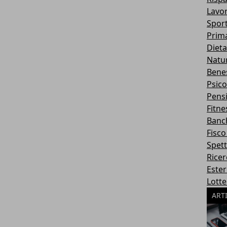
Lavor
Spor
Prim
Dieta
Natu
Bene
Psico
Pens
Fitne
Banc
Fisco
Spett
Rice
Ester
Lotte
ART