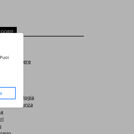
EGORIE
e
smo
 Puoi
e e Benessere
na
i
timenti
to
za e tecnologia
omia e Finanza
na
ri
o
armio