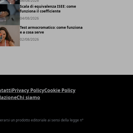
06/08/2026
Scala di equivalenza ISEE: come
funziona il coefficiente
04/08/2026
Test armocromatico: come funziona
e a cosa serve
02/08/2026
tatti
Privacy Policy
Cookie Policy
dazione
Chi siamo
arsi un prodotto editoriale ai sensi della legge n°