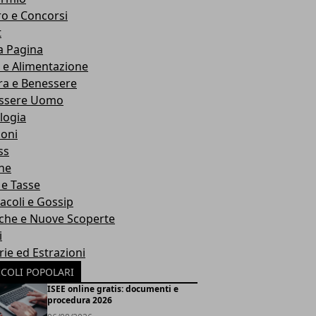
o e Concorsi
t
a Pagina
 e Alimentazione
ra e Benessere
ssere Uomo
logia
ioni
ss
he
 e Tasse
acoli e Gossip
rche e Nuove Scoperte
i
rie ed Estrazioni
ICOLI POPOLARI
ISEE online gratis: documenti e
procedura 2026