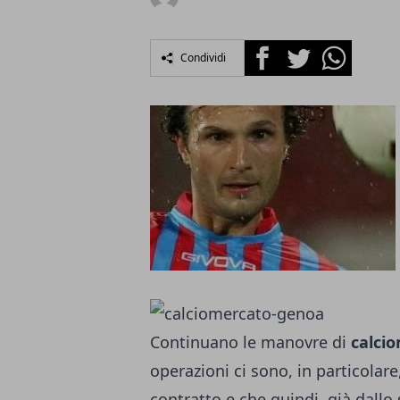
Facebook
Twitter
Whatsapp
Condividi
Continuano le manovre di
calci
operazioni ci sono, in particolar
contratto e che quindi, già dallo