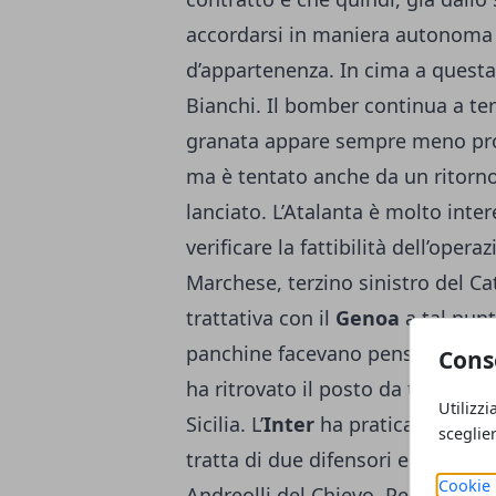
accordarsi in maniera autonoma 
d’appartenenza. In cima a questa 
Bianchi. Il bomber continua a te
granata appare sempre meno pr
ma è tentato anche da un ritorn
lanciato. L’Atalanta è molto inte
verificare la fattibilità dell’ope
Marchese, terzino sinistro del Ca
trattativa con il
Genoa
a tal pun
panchine facevano pensare ad una 
Cons
ha ritrovato il posto da titolare
Utilizzi
Sicilia. L’
Inter
ha praticamente gi
sceglie
tratta di due difensori e per la 
Cookie 
Andreolli del Chievo. Per quest’ul