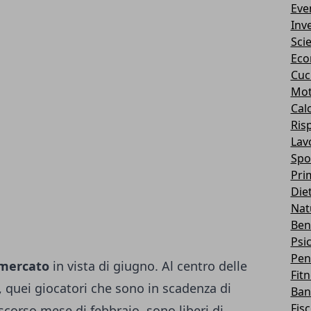
Eve
Inv
Sci
Eco
Cuc
Mot
Cal
Ris
Lav
Spo
Pri
Die
Nat
Ben
Psi
Pen
omercato
in vista di giugno. Al centro delle
Fit
e, quei giocatori che sono in scadenza di
Ban
Fis
 scorso mese di febbraio, sono liberi di