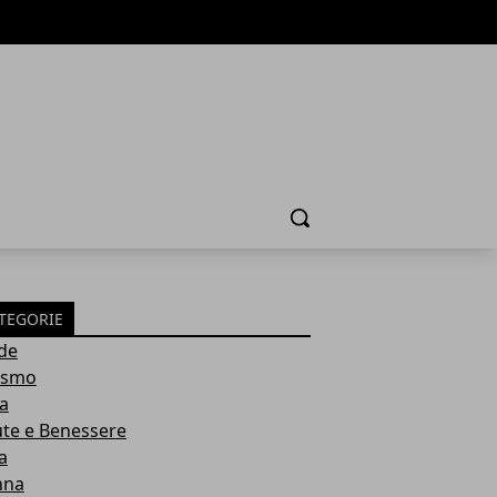
Cerca
TEGORIE
de
ismo
ia
ute e Benessere
a
nna