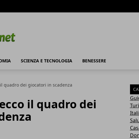
OMIA
SCIENZA E TECNOLOGIA
BENESSERE
il quadro dei giocatori in scadenza
CA
Gui
ecco il quadro dei
Tur
adenza
Ital
Sal
Cas
Do