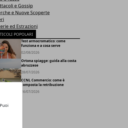
ttacoli e Gossip
erche e Nuove Scoperte
ri
erie ed Estrazioni
TICOLI POPOLARI
Test armocromatico: come
funziona e a cosa serve
02/08/2026
Ortona spiagge: guida alla costa
abruzzese
28/07/2026
CCNL Commercio: come è
composta la retribuzione
26/07/2026
 Puoi