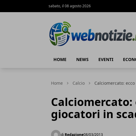
sabato, il 08 agosto 2026
Web Notizie
HOME
NEWS
EVENTI
ECON
Home
Calcio
Calciomercato: ecco 
Calciomercato: 
giocatori in sc
di
Redazione
08/03/2013