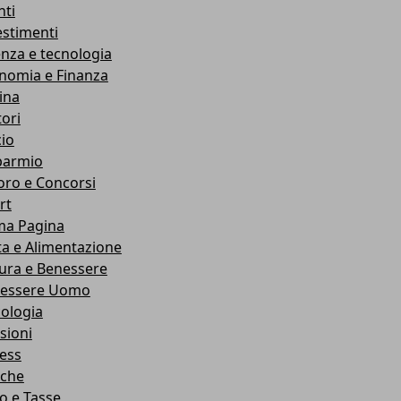
nti
estimenti
enza e tecnologia
nomia e Finanza
ina
ori
cio
parmio
oro e Concorsi
rt
ma Pagina
ta e Alimentazione
ura e Benessere
essere Uomo
cologia
sioni
ness
che
co e Tasse