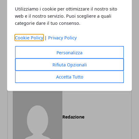
Utilizziamo i cookie per ottimizzare il nostro sito
Facebook
Twitter
Whatsapp
web e il nostro servizio. Puoi scegliere a quali
categorie dare il tuo consenso.
Cookie Policy
|
Privacy Policy
Articolo Precedente
Articolo Successivo
Personalizza
Cosa fa una agenzia
Perché è importante
badanti e quali sono i
allestire un furgone da
Rifiuta Opzionali
vantaggi
lavoro
Accetta Tutto
Redazione