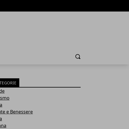
Cerca
TEGORIE
de
ismo
ia
ute e Benessere
a
nna