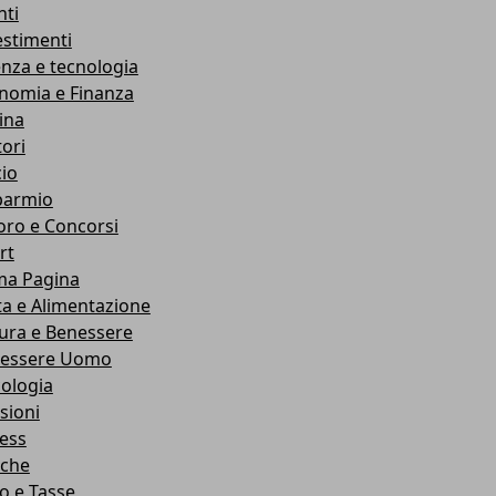
nti
estimenti
enza e tecnologia
nomia e Finanza
ina
ori
cio
parmio
oro e Concorsi
rt
ma Pagina
ta e Alimentazione
ura e Benessere
essere Uomo
cologia
sioni
ness
che
co e Tasse