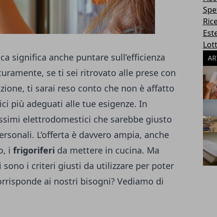
Spe
Ric
Este
Lott
ca significa anche puntare sull’efficienza
AR
curamente, se ti sei ritrovato alle prese con
ione, ti sarai reso conto che non è affatto
ici più adeguati alle tue esigenze. In
ssimi elettrodomestici che sarebbe giusto
personali. L’offerta è davvero ampia, anche
o, i
frigoriferi
da mettere in cucina. Ma
sono i criteri giusti da utilizzare per poter
rrisponde ai nostri bisogni? Vediamo di