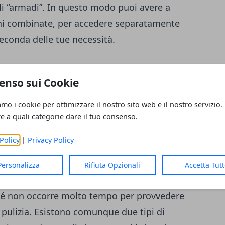
li “armadi”. In questo modo puoi avere a
oni combinate, per accedere separatamente
seconda delle tue necessità.
enso sui Cookie
re conto nella scelta del frigorifero per la
resentata anche dal
sistema di sbrinatura
.
amo i cookie per ottimizzare il nostro sito web e il nostro servizio.
z’altro quelli no frost. Utilizzano una
re a quali categorie dare il tuo consenso.
rmazione del ghiaccio
sui ripiani e sulle
Policy
|
Privacy Policy
formano in seguito alla congelazione del
 nell’aria che entra ogni volta che apri il
Personalizza
Rifiuta Opzionali
Accetta Tut
vvale della
tecnologia no frost
riesce a dare
hé non occorre molto tempo per provvedere
 pulizia. Esistono comunque due tipi di