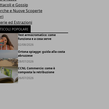
ttacoli e Gossip
erche e Nuove Scoperte
ri
erie ed Estrazioni
TICOLI POPOLARI
Test armocromatico: come
funziona e a cosa serve
02/08/2026
Ortona spiagge: guida alla costa
abruzzese
28/07/2026
CCNL Commercio: come è
composta la retribuzione
26/07/2026