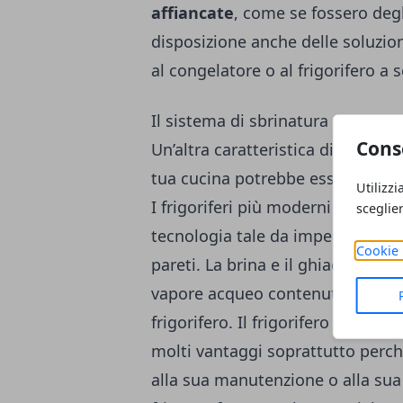
affiancate
, come se fossero deg
disposizione anche delle soluzi
al congelatore o al frigorifero a 
Il sistema di sbrinatura
Cons
Un’altra caratteristica di cui tene
tua cucina potrebbe essere rapp
Utilizzi
I frigoriferi più moderni sono sen
sceglie
tecnologia tale da impedire la
fo
Cookie 
pareti. La brina e il ghiaccio si 
vapore acqueo contenuto nei cibi e
frigorifero. Il frigorifero che si a
molti vantaggi soprattutto perc
alla sua manutenzione o alla sua