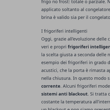
frigo no frost: totale o parziale.
applicato soltanto al congelatore
brina è valido sia per il congelato
I frigoriferi intelligenti
Oggi, grazie all’evoluzione dell
veri e propri
frigoriferi intellige
la scelta giusta a seconda delle 
esempio dei frigoriferi in grado d
acustici, che la porta è rimasta 
nella chiusura. In questo modo s
corrente
. Alcuni frigoriferi mod
sistemi anti blackout
. Si tratt
costante la temperatura all’intern
un blackout e non siamo presenti