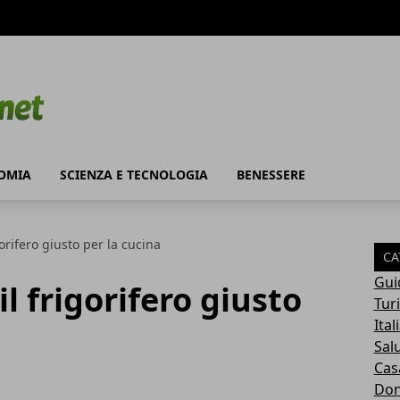
OMIA
SCIENZA E TECNOLOGIA
BENESSERE
orifero giusto per la cucina
CA
Gui
l frigorifero giusto
Tur
Ital
Sal
Cas
Do