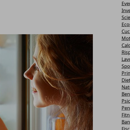
Eve
Inv
Sci
Eco
Cuc
Mot
Cal
Ris
Lav
Spo
Pri
Die
Nat
Ben
Psi
Pen
Fit
Ban
Fis