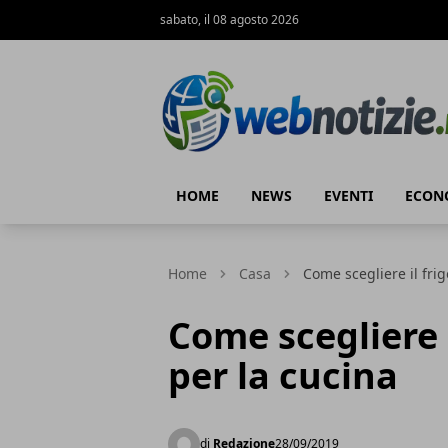
sabato, il 08 agosto 2026
Web Notizie
HOME
NEWS
EVENTI
ECON
Home
Casa
Come scegliere il frig
Come scegliere i
per la cucina
di
Redazione
28/09/2019