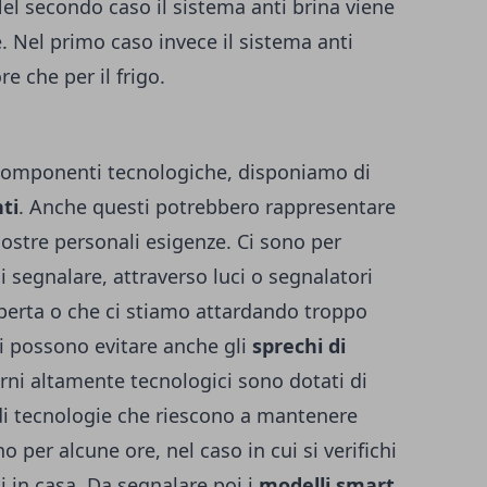
 Nel secondo caso il sistema anti brina viene
. Nel primo caso invece il sistema anti
re che per il frigo.
e componenti tecnologiche, disponiamo di
nti
. Anche questi potrebbero rappresentare
nostre personali esigenze. Ci sono per
i segnalare, attraverso luci o segnalatori
aperta o che ci stiamo attardando troppo
i possono evitare anche gli
sprechi di
erni altamente tecnologici sono dotati di
a di tecnologie che riescono a mantenere
o per alcune ore, nel caso in cui si verifichi
 in casa. Da segnalare poi i
modelli smart
,