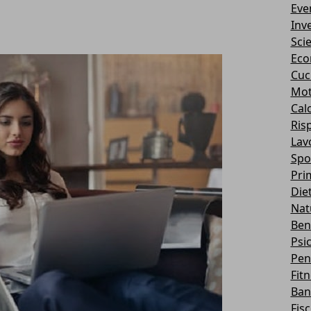
Eve
Inv
Sci
Eco
Cuc
Mot
Cal
Ris
Lav
Spo
Pri
Die
Nat
Ben
Psi
Pen
Fit
Ban
Fis