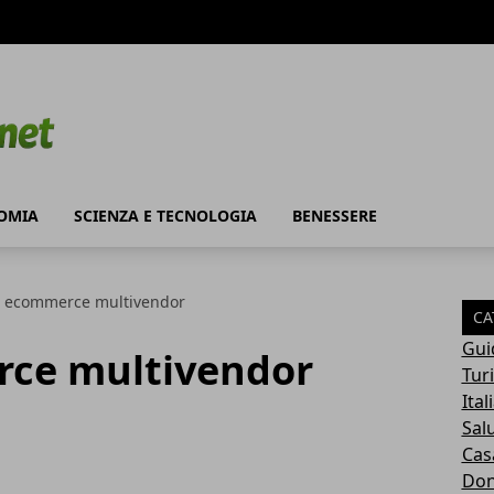
OMIA
SCIENZA E TECNOLOGIA
BENESSERE
è ecommerce multivendor
CA
Gui
rce multivendor
Tur
Ital
Sal
Cas
Do