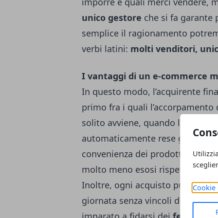
imporre e quali merci vendere, ma
unico gestore
che si fa garante 
semplice il ragionamento potrem
verbi latini:
molti venditori, unic
I vantaggi di un e-commerce m
In questo modo, l’acquirente fin
primo fra i quali l’accorpamento 
solito avviene, quando l’acquist
Cons
automaticamente rese gratuite. A
convenienza dei prodotti acquista
Utilizzi
sceglie
molto meno esosi rispetto ai loro
Inoltre, ogni acquisto può esser
Cookie 
giornata senza vincoli di alcun 
imparato a fidarsi dei
feedback
,