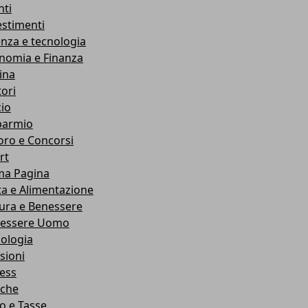
nti
estimenti
enza e tecnologia
nomia e Finanza
ina
ori
cio
parmio
oro e Concorsi
rt
ma Pagina
ta e Alimentazione
ura e Benessere
essere Uomo
cologia
sioni
ness
che
co e Tasse