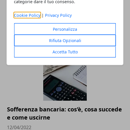
categorie dare il tuo consenso.
Cookie Policy
|
Privacy Policy
Simulazione mutuo: come funziona e
Personalizza
come calcolare le rate
Rifiuta Opzionali
19/12/2023
Accetta Tutto
Sofferenza bancaria: cos’è, cosa succede
e come uscirne
12/04/2022