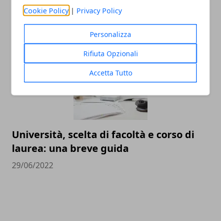
proprietà sorprendenti
Cookie Policy
|
Privacy Policy
04/07/2022
Personalizza
Rifiuta Opzionali
Accetta Tutto
Università, scelta di facoltà e corso di
laurea: una breve guida
29/06/2022