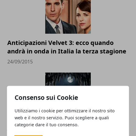
Anticipazioni Velvet 3: ecco quando
andrà in onda in Italia la terza stagione
24/09/2015
Consenso sui Cookie
Utilizziamo i cookie per ottimizzare il nostro sito
web e il nostro servizio. Puoi scegliere a quali
categorie dare il tuo consenso.
Jurassic World, al cinema l'ultimo
capitolo della saga di Steven Spielberg