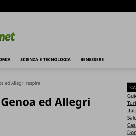
OMIA
SCIENZA E TECNOLOGIA
BENESSERE
oa ed Allegri respira
CA
Gui
l Genoa ed Allegri
Tur
Ital
Sal
Cas
Do