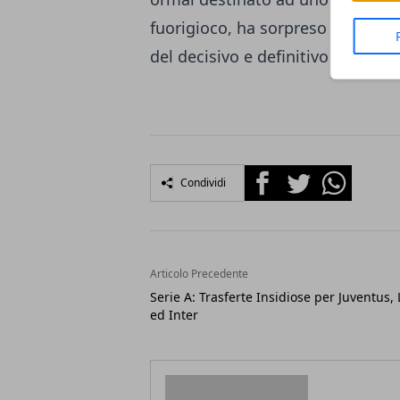
fuorigioco, ha sorpreso la difesa 
del decisivo e definitivo vantagg
Facebook
Twitter
Whatsapp
Condividi
Articolo Precedente
Serie A: Trasferte Insidiose per Juventus, 
ed Inter