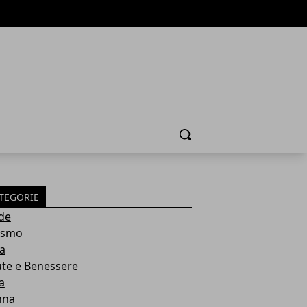
Cerca
TEGORIE
de
ismo
ia
ute e Benessere
a
nna