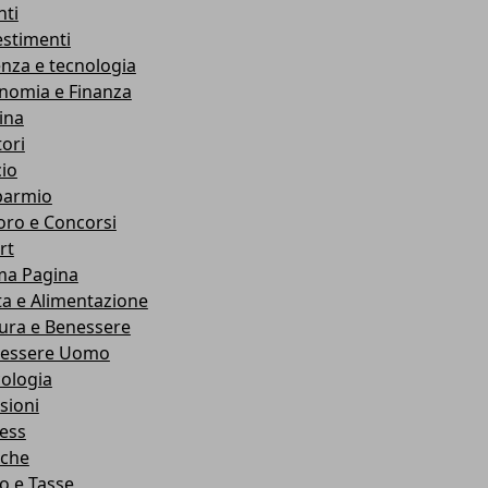
nti
estimenti
enza e tecnologia
nomia e Finanza
ina
ori
cio
parmio
oro e Concorsi
rt
ma Pagina
ta e Alimentazione
ura e Benessere
essere Uomo
cologia
sioni
ness
che
co e Tasse