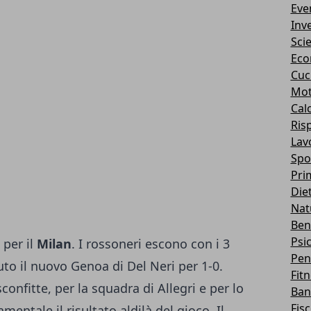
Eve
Inv
Sci
Eco
Cuc
Mot
Cal
Ris
Lav
Spo
Pri
Die
Nat
Ben
Psi
 per il
Milan
. I rossoneri escono con i 3
Pen
uto il nuovo Genoa di Del Neri
per 1-0.
Fit
onfitte, per la squadra di Allegri e per lo
Ban
Fis
entale il risultato aldilà del gioco. Il