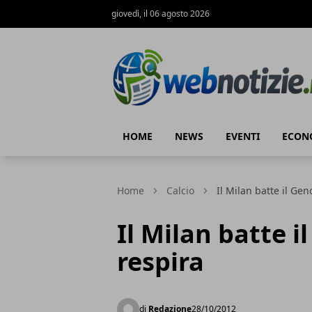
giovedì, il 06 agosto 2026
Web Notizie
HOME
NEWS
EVENTI
ECON
Home
Calcio
Il Milan batte il Gen
Il Milan batte i
respira
di
Redazione
28/10/2012