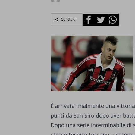
Facebook
Twitter
Whatsapp
Condividi
È arrivata finalmente una vittoria
punti da San Siro dopo aver
batt
Dopo una serie interminabile di sc
stesso tecnico toscano, era fondam