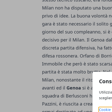
Milan non ha disputato una buon
privo di idee. La buona volontà 
gara è stato necessario il solito g
giorno del suo compleanno, si è
decisivo per il Milan. Il Genoa d
discreta partita difensiva, ha fat
difesa rossonera. Orfano di Borriel
Immobile che però è stato scarsa
partita è stata molto brutta. Nel
Milan, nonostante il ritorno dal
Cons
avanti ed il
Genoa
si è accontenta
Utilizzi
squadra di Berlusconi ha attaccat
sceglie
Pazzini, è riuscita a creare qual
Cookie 
ormai destinato ad uno scialbo 0-