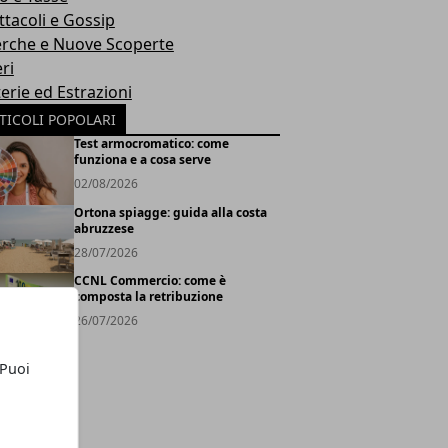
ttacoli e Gossip
erche e Nuove Scoperte
ri
erie ed Estrazioni
TICOLI POPOLARI
Test armocromatico: come
funziona e a cosa serve
02/08/2026
Ortona spiagge: guida alla costa
abruzzese
28/07/2026
CCNL Commercio: come è
composta la retribuzione
26/07/2026
 Puoi