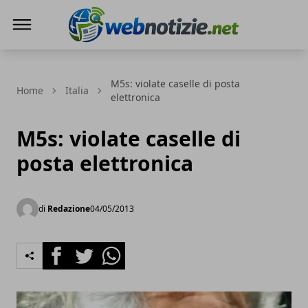
Web Notizie
M5s: violate caselle di posta
Home
Italia
elettronica
M5s: violate caselle di
posta elettronica
di
Redazione
04/05/2013
Facebook
Twitter
Whatsapp