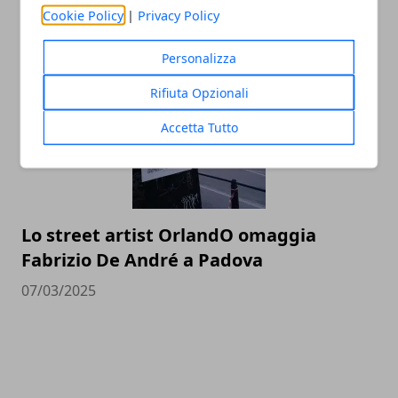
professionale
Cookie Policy
|
Privacy Policy
12/07/2025
Personalizza
Rifiuta Opzionali
Accetta Tutto
Lo street artist OrlandO omaggia
Fabrizio De André a Padova
07/03/2025