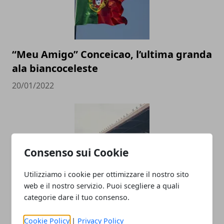
“Meu Amigo” Conceicao, l’ultima granda
ala biancoceleste
20/01/2022
Consenso sui Cookie
Utilizziamo i cookie per ottimizzare il nostro sito
web e il nostro servizio. Puoi scegliere a quali
Le imprese più grandi nel calcio
categorie dare il tuo consenso.
dilettantistico in Italia
Cookie Policy
|
Privacy Policy