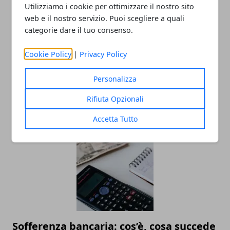
Utilizziamo i cookie per ottimizzare il nostro sito
web e il nostro servizio. Puoi scegliere a quali
categorie dare il tuo consenso.
Cookie Policy
|
Privacy Policy
Personalizza
Simulazione mutuo: come funziona e
come calcolare le rate
Rifiuta Opzionali
19/12/2023
Accetta Tutto
Sofferenza bancaria: cos’è, cosa succede