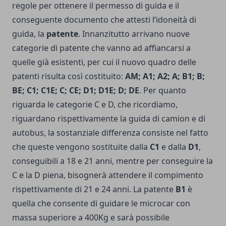
regole per ottenere il permesso di guida e il
conseguente documento che attesti l’idoneità di
guida, la
patente
. Innanzitutto arrivano nuove
categorie di patente che vanno ad affiancarsi a
quelle già esistenti, per cui il nuovo quadro delle
patenti risulta così costituito:
AM; A1; A2; A; B1; B;
BE; C1; C1E; C; CE; D1; D1E; D; DE
. Per quanto
riguarda le categorie C e D, che ricordiamo,
riguardano rispettivamente la guida di camion e di
autobus, la sostanziale differenza consiste nel fatto
che queste vengono sostituite dalla
C1
e dalla
D1
,
conseguibili a 18 e 21 anni, mentre per conseguire la
C e la D piena, bisognerà attendere il compimento
rispettivamente di 21 e 24 anni. La patente
B1
è
quella che consente di guidare le microcar con
massa superiore a 400Kg e sarà possibile