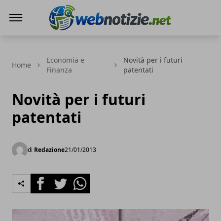
Web Notizie
Economia e
Novità per i futuri
Home
Finanza
patentati
Novità per i futuri
patentati
di
Redazione
21/01/2013
Facebook
Twitter
Whatsapp