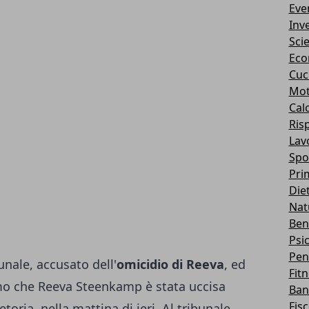
Eve
Inv
Sci
Eco
Cuc
Mot
Cal
Ris
Lav
Spo
Pri
Die
Nat
Ben
Psi
Pen
unale, accusato dell'
omicidio di Reeva
, ed
Fit
amo che Reeva Steenkamp è stata uccisa
Ban
Fis
retoria, nella mattina di ieri. Al tribunale