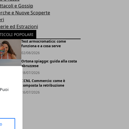
ttacoli e Gossip
erche e Nuove Scoperte
ri
erie ed Estrazioni
TICOLI POPOLARI
Test armocromatico: come
funziona e a cosa serve
02/08/2026
Ortona spiagge: guida alla costa
abruzzese
28/07/2026
CCNL Commercio: come è
composta la retribuzione
 Puoi
26/07/2026
to