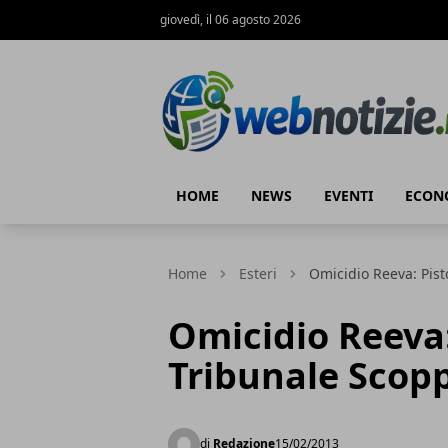
giovedì, il 06 agosto 2026
Web Notizie
HOME
NEWS
EVENTI
ECON
Home
Esteri
Omicidio Reeva: Pist
Omicidio Reeva:
Tribunale Scopp
di
Redazione
15/02/2013