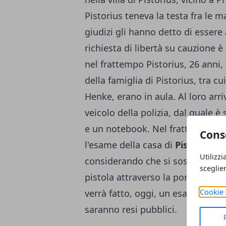
Pistorius teneva la testa fra le 
giudizi gli hanno detto di esser
richiesta di libertà su cauzione 
nel frattempo Pistorius, 26 anni,
della famiglia di
Pistorius
, tra cu
Henke, erano in aula. Al loro arri
veicolo della polizia, dal quale 
e un notebook. Nel frattempo gl
Cons
l'esame della casa di
Pistorius
, 
Utilizzi
considerando che si sospetta che
sceglie
pistola attraverso la porta del b
verrà fatto, oggi, un esame post
Cookie 
saranno resi pubblici.