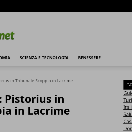
OMIA
SCIENZA E TECNOLOGIA
BENESSERE
orius in Tribunale Scoppia in Lacrime
CA
Gui
 Pistorius in
Tur
ia in Lacrime
Ital
Sal
Cas
Do