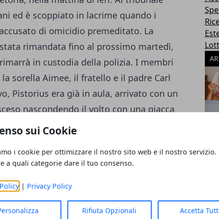
Spe
mani ed è scoppiato in lacrime quando i
Ric
e accusato di omicidio premeditato. La
Este
Lott
è stata rimandata fino al prossimo martedì,
AR
 rimarrà in custodia della polizia. I membri
i la sorella Aimee, il fratello e il padre Carl
vo, Pistorius era già in aula, arrivato con un
è sceso nascondendo il volto con una giacca
i esperti forensi stanno proseguendo
enso sui Cookie
per capire la dinamica dei fatti,
amo i cookie per ottimizzare il nostro sito web e il nostro servizio.
 Reeva sia stata raggiunta da 4 colpi di
re a quali categorie dare il tuo consenso.
agno. La polizia ha anche fatto sapere che
 mortem sulla donna, ma che i risultati non
Policy
|
Privacy Policy
Personalizza
Rifiuta Opzionali
Accetta Tut