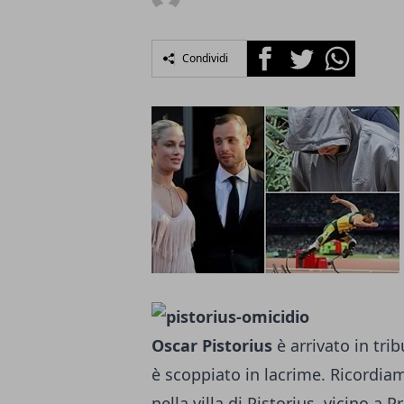
Facebook
Twitter
Whatsapp
Condividi
Oscar Pistorius
è arrivato in trib
è scoppiato in lacrime. Ricordi
nella villa di Pistorius, vicino a P