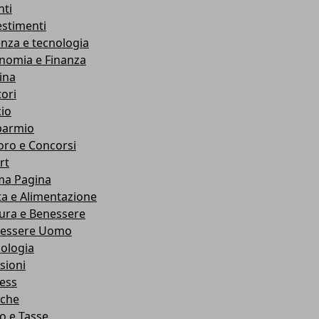
nti
estimenti
enza e tecnologia
nomia e Finanza
ina
ori
cio
parmio
oro e Concorsi
rt
ma Pagina
ta e Alimentazione
ura e Benessere
essere Uomo
cologia
sioni
ness
che
co e Tasse