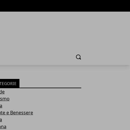
Cerca
TEGORIE
de
ismo
ia
ute e Benessere
a
nna