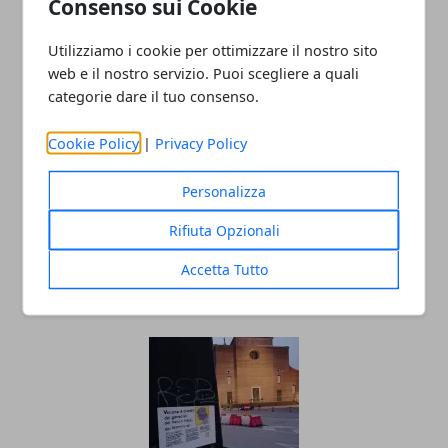
Consenso sui Cookie
28/07/2025
Utilizziamo i cookie per ottimizzare il nostro sito
web e il nostro servizio. Puoi scegliere a quali
categorie dare il tuo consenso.
Cookie Policy
|
Privacy Policy
Personalizza
Rifiuta Opzionali
Cosa aspettarsi da un’agenzia hostess
professionale
Accetta Tutto
12/07/2025