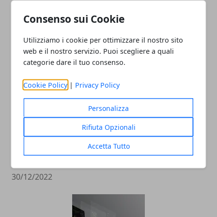
Il Ruolo dell'Analisi Dati nel Social Media
Consenso sui Cookie
Marketing
Utilizziamo i cookie per ottimizzare il nostro sito
12/12/2024
web e il nostro servizio. Puoi scegliere a quali
categorie dare il tuo consenso.
Cookie Policy
|
Privacy Policy
Personalizza
Rifiuta Opzionali
Pubblicità sui social: come farla e
Accetta Tutto
perché è importante
30/12/2022