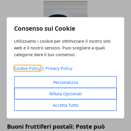
Consenso sui Cookie
Utilizziamo i cookie per ottimizzare il nostro sito
web e il nostro servizio. Puoi scegliere a quali
Le migliori offerte di luce e gas
categorie dare il tuo consenso.
27/09/2021
Cookie Policy
|
Privacy Policy
Personalizza
Rifiuta Opzionali
Accetta Tutto
Buoni fruttiferi postali: Poste può