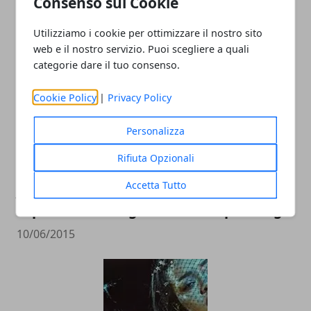
Consenso sui Cookie
andrà in onda in Italia la terza stagione
Utilizziamo i cookie per ottimizzare il nostro sito
24/09/2015
web e il nostro servizio. Puoi scegliere a quali
categorie dare il tuo consenso.
Cookie Policy
|
Privacy Policy
Personalizza
Rifiuta Opzionali
Accetta Tutto
Jurassic World, al cinema l'ultimo
capitolo della saga di Steven Spielberg
10/06/2015