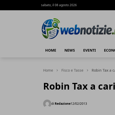
sabato, il 08 agosto 2026
Web Notizie
HOME
NEWS
EVENTI
ECON
Home
Fisco e Tasse
Robin Tax a c
Robin Tax a car
di
Redazione
12/02/2013