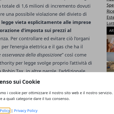
Spe
 totale di 1,6 milioni di incremento dovuti
Ric
uire una possibile violazione del divieto di
Este
la legge vieta esplicitamente alle imprese
Lott
iorazione d’imposta sui prezzi al
AR
enza. Per controllare ed evitare ciò l’organi
per l’energia elettrica e il gas che ha il
e osservanza della disposizione
” così come
uthority per legge svolge proprio l’attività di
 Robin Tax, in altre parole, l’addizionale
ergia nel giugno 2008. Questa imposta
non
enso sui Cookie
ata sull’utenza finale
e quindi sul
amo i cookie per ottimizzare il nostro sito web e il nostro servizio.
ta né sul carburante. Solo nel 2011 la Robin
re a quali categorie dare il tuo consenso.
,457 miliardi di euro, 930 milioni in più
Policy
|
Privacy Policy
 La quota è stata raggiunta grazie