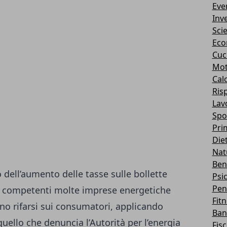
Eve
Inv
Sci
Eco
Cuc
Mot
Cal
Ris
Lav
Spo
Pri
Die
Nat
Ben
o dell’aumento delle tasse sulle bollette
Psi
Pen
à competenti molte imprese energetiche
Fit
o rifarsi sui consumatori, applicando
Ban
quello che denuncia l’Autorità per l’energia
Fis