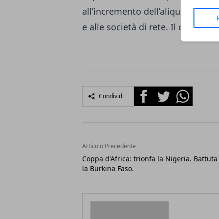
all’incremento dell’aliquota, all’e
e alle società di rete. Il contrib
Facebook
Twitter
Whatsapp
Condividi
Articolo Precedente
Coppa d'Africa: trionfa la Nigeria. Battuta
la Burkina Faso.