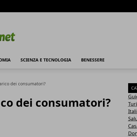
OMIA
SCIENZA E TECNOLOGIA
BENESSERE
arico dei consumatori?
CA
Gui
ico dei consumatori?
Tur
Ital
Sal
Cas
Do