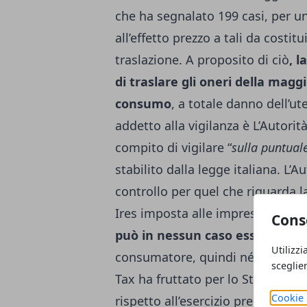
che ha segnalato 199 casi, per un
all’effetto prezzo a tali da costit
traslazione. A proposito di ciò
, 
di traslare gli oneri della magg
consumo
, a totale danno dell’ut
addetto alla vigilanza è L’Autorità 
compito di vigilare “
sulla puntual
stabilito dalla legge italiana. L’A
controllo per quel che riguarda la
Ires imposta alle imprese di en
Cons
può in nessun caso essere trasl
Utilizzi
consumatore, quindi né in bollet
sceglie
Tax ha fruttato per lo Stato ben 1
Cookie 
rispetto all’esercizio precedente.