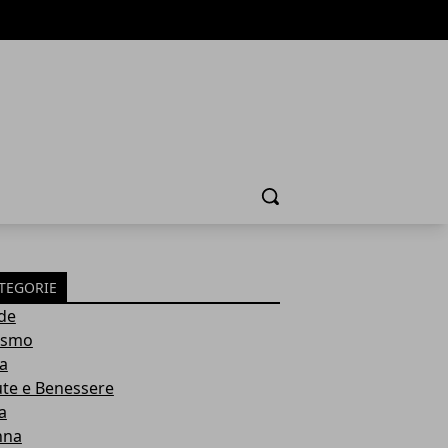
Cerca
TEGORIE
de
ismo
ia
ute e Benessere
a
nna