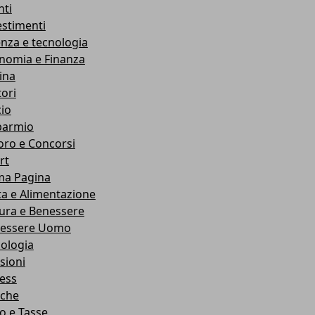
nti
estimenti
enza e tecnologia
nomia e Finanza
ina
ori
cio
parmio
oro e Concorsi
rt
ma Pagina
ta e Alimentazione
ura e Benessere
essere Uomo
cologia
sioni
ness
che
co e Tasse