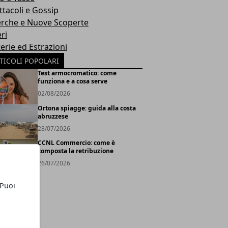
ttacoli e Gossip
erche e Nuove Scoperte
ri
erie ed Estrazioni
TICOLI POPOLARI
Test armocromatico: come
funziona e a cosa serve
02/08/2026
Ortona spiagge: guida alla costa
abruzzese
28/07/2026
CCNL Commercio: come è
composta la retribuzione
26/07/2026
 Puoi