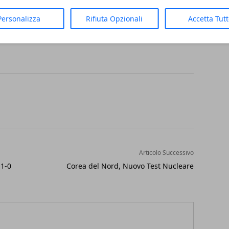
stensione del tributo alle energie rinnovabili
Personalizza
Rifiuta Opzionali
Accetta Tut
uto maggiore è stato quello del gruppo Eni.
Articolo Successivo
 1-0
Corea del Nord, Nuovo Test Nucleare