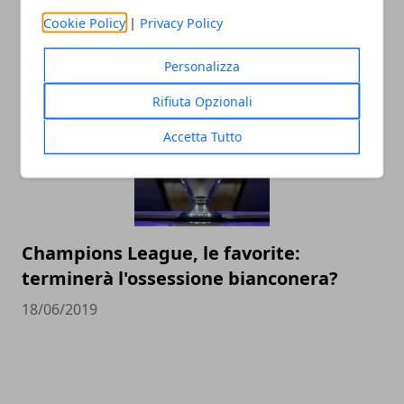
Le imprese più grandi nel calcio
Cookie Policy
|
Privacy Policy
dilettantistico in Italia
14/12/2020
Personalizza
Rifiuta Opzionali
Accetta Tutto
Champions League, le favorite:
terminerà l'ossessione bianconera?
18/06/2019