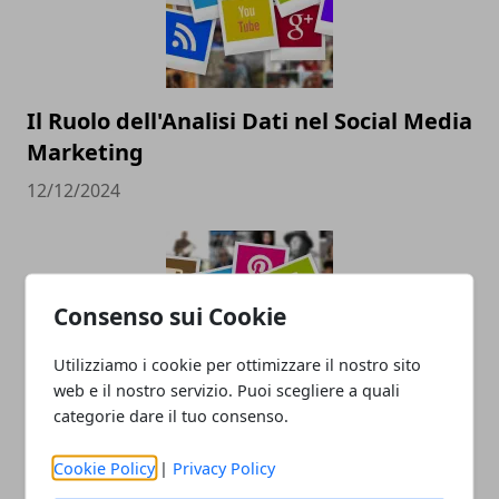
Il Ruolo dell'Analisi Dati nel Social Media
Marketing
12/12/2024
Consenso sui Cookie
Utilizziamo i cookie per ottimizzare il nostro sito
web e il nostro servizio. Puoi scegliere a quali
categorie dare il tuo consenso.
Pubblicità sui social: come farla e
perché è importante
Cookie Policy
|
Privacy Policy