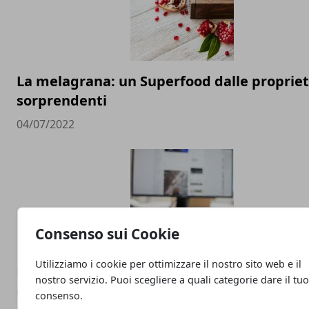
La melagrana: un Superfood dalle proprie
sorprendenti
04/07/2022
Consenso sui Cookie
Utilizziamo i cookie per ottimizzare il nostro sito web e il
Università, scelta di facoltà e corso di laur
nostro servizio. Puoi scegliere a quali categorie dare il tu
una breve guida
consenso.