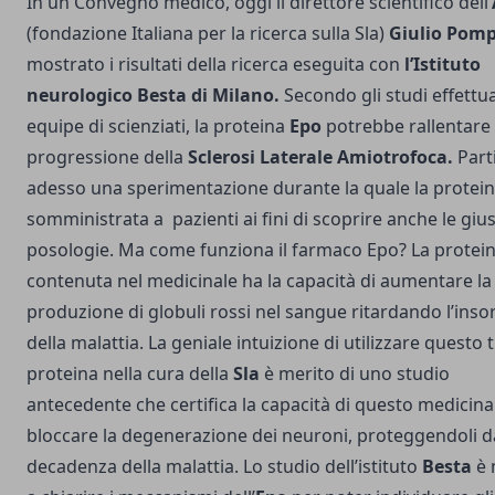
In un Convegno medico, oggi il direttore scientifico dell’
(fondazione Italiana per la ricerca sulla Sla)
Giulio Pomp
mostrato i risultati della ricerca eseguita con
l’Istituto
neurologico Besta di Milano.
Secondo gli studi effettua
equipe di scienziati, la proteina
Epo
potrebbe rallentare 
progressione della
Sclerosi Laterale Amiotrofoca
.
Part
adesso una sperimentazione durante la quale la protein
somministrata a pazienti ai fini di scoprire anche le giu
posologie. Ma come funziona il farmaco Epo? La protei
contenuta nel medicinale ha la capacità di aumentare la
produzione di globuli rossi nel sangue ritardando l’inso
della malattia. La geniale intuizione di utilizzare questo t
proteina nella cura della
Sla
è merito di uno studio
antecedente che certifica la capacità di questo medicina
bloccare la degenerazione dei neuroni, proteggendoli d
decadenza della malattia. Lo studio dell’istituto
Besta
è 