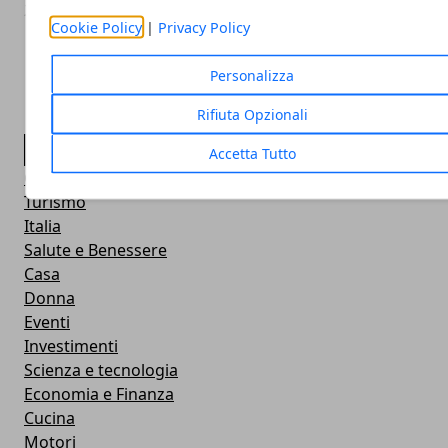
29/06/2022
Cookie Policy
|
Privacy Policy
Personalizza
Rifiuta Opzionali
CATEGORIE
Accetta Tutto
Guide
Turismo
Italia
Salute e Benessere
Casa
Donna
Eventi
Investimenti
Scienza e tecnologia
Economia e Finanza
Cucina
Motori