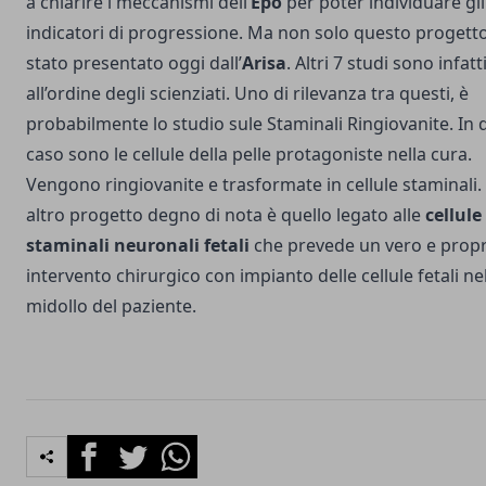
a chiarire i meccanismi dell’
Epo
per poter individuare gli
indicatori di progressione. Ma non solo questo progett
stato presentato oggi dall’
Arisa
. Altri 7 studi sono infatt
all’ordine degli scienziati. Uno di rilevanza tra questi, è
probabilmente lo studio sule Staminali Ringiovanite. In
caso sono le cellule della pelle protagoniste nella cura.
Vengono ringiovanite e trasformate in cellule staminali.
altro progetto degno di nota è quello legato alle
cellule
staminali neuronali fetali
che prevede un vero e propr
intervento chirurgico con impianto delle cellule fetali ne
midollo del paziente.
Facebook
Twitter
Whatsapp