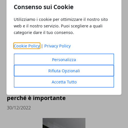
Consenso sui Cookie
Il Ruolo dell'Analisi Dati nel Social Media
Marketing
Utilizziamo i cookie per ottimizzare il nostro sito
web e il nostro servizio. Puoi scegliere a quali
12/12/2024
categorie dare il tuo consenso.
Cookie Policy
|
Privacy Policy
Personalizza
Rifiuta Opzionali
Accetta Tutto
Pubblicità sui social: come farla e
perché è importante
30/12/2022