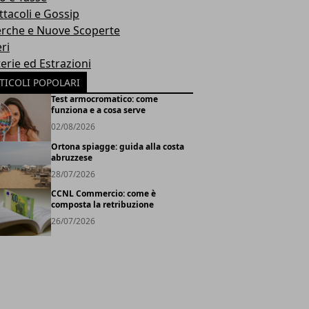
ttacoli e Gossip
erche e Nuove Scoperte
ri
erie ed Estrazioni
TICOLI POPOLARI
Test armocromatico: come
funziona e a cosa serve
02/08/2026
Ortona spiagge: guida alla costa
abruzzese
28/07/2026
CCNL Commercio: come è
composta la retribuzione
26/07/2026