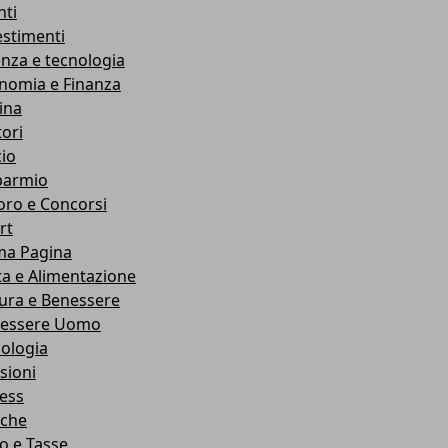
nti
estimenti
enza e tecnologia
nomia e Finanza
ina
ori
cio
parmio
oro e Concorsi
rt
ma Pagina
ta e Alimentazione
ura e Benessere
essere Uomo
cologia
sioni
ness
che
co e Tasse