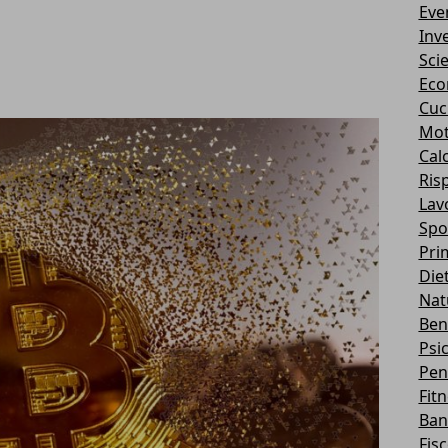
Eve
Inv
Sci
Eco
Cuc
Mot
Cal
Ris
Lav
Spo
Pri
Die
Nat
Ben
Psi
Pen
Fit
Ban
Fis