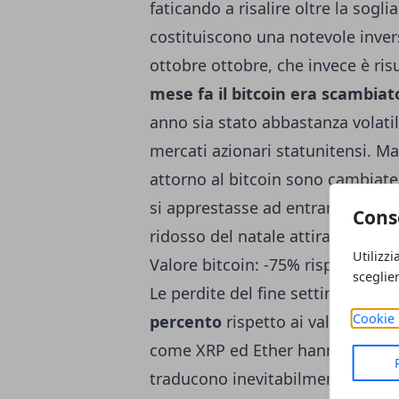
faticando a risalire oltre la sogl
costituiscono una notevole inver
ottobre ottobre, che invece è ri
mese fa il bitcoin era scambiato
anno sia stato abbastanza volatile
mercati azionari statunitensi. Ma
attorno al bitcoin sono cambiate
si apprestasse ad entrare nel suo
Cons
ridosso del natale attira nuovi inv
Utilizzi
Valore bitcoin: -75% rispetto a 
sceglie
Le perdite del fine settimana por
Cookie 
percento
rispetto ai valori fatti 
come XRP ed Ether hanno perso r
traducono inevitabilmente in un