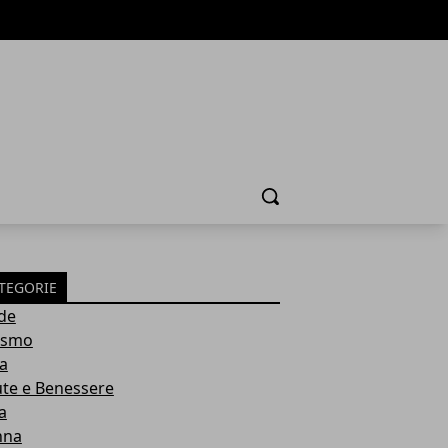
Cerca
TEGORIE
de
ismo
ia
ute e Benessere
a
nna