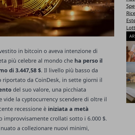
Spe
Ric
Este
Lott
AR
vestito in bitcoin o aveva intenzione di
oneta più celebre al mondo che
ha perso il
mo di 3.447,58 $
. Il livello più basso da
 riportato da
CoinDesk
, in sette giorni il
cento
del suo valore, una picchiata
e vide la cyptocurrency scendere di oltre il
ecente recessione è
iniziata a metà
o improvvisamente crollati sotto i 6.000 $.
tinuato a collezionare nuovi minimi,