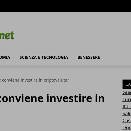
OMIA
SCIENZA E TECNOLOGIA
BENESSERE
: conviene investire in criptovalute?
CA
Gui
conviene investire in
Tur
Ital
Sal
Cas
Do