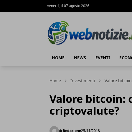
venerdì, il 07 agosto 2026
Web Notizie
HOME
NEWS
EVENTI
ECON
Home
Investimenti
Valore bitcoin
Valore bitcoin: 
criptovalute?
di
Redazione
25/11/2018