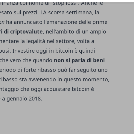
inanza col nome di "
stop loss
". Anche le
ato sui prezzi. LA scorsa settimana, la
on
ha annunciato l'emanazione delle prime
i di criptovalute
, nell'ambito di un ampio
mentare la legalità nel settore, volta a
busi. Investire oggi in bitcoin è quindi
nche vero che quando
non si parla di beni
periodo di forte ribasso può far seguito uno
rte ribasso sta avvenendo in questo momento,
vantaggio che oggi acquistare bitcoin è
 a gennaio 2018.