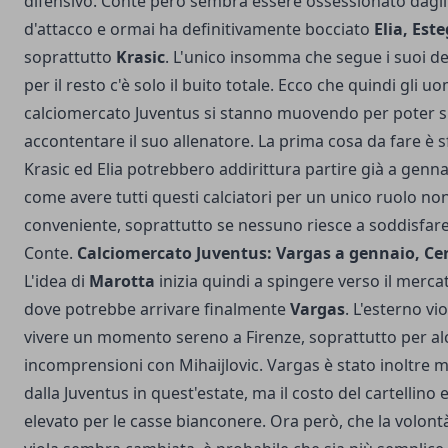
difensivo. Conte però sembra essere ossessionato dagli
d'attacco e ormai ha definitivamente bocciato
Elia, Est
soprattutto
Krasic
. L'unico insomma che segue i suoi d
per il resto c'è solo il buito totale. Ecco che quindi gli uo
calciomercato Juventus si stanno muovendo per poter s
accontentare il suo allenatore. La prima cosa da fare è sf
Krasic ed Elia potrebbero addirittura partire già a genna
come avere tutti questi calciatori per un unico ruolo non
conveniente, soprattutto se nessuno riesce a soddisfare 
Conte.
Calciomercato Juventus: Vargas a gennaio, Cer
L'idea di
Marotta
inizia quindi a spingere verso il merca
dove potrebbe arrivare finalmente
Vargas
. L'esterno vi
vivere un momento sereno a Firenze, soprattutto per a
incomprensioni con Mihaijlovic. Vargas è stato inoltre m
dalla Juventus in quest'estate, ma il costo del cartellino
elevato per le casse bianconere. Ora però, che la volontà