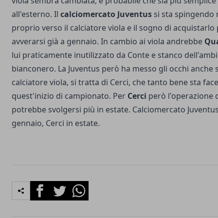
viola sembra cambiata, è probabile che sia più semplice 
all'esterno. Il
calciomercato Juventus
si sta spingendo 
proprio verso il calciatore viola e il sogno di acquistarl
avverarsi già a gennaio. In cambio ai viola andrebbe
Qua
lui praticamente inutilizzato da Conte e stanco dell'amb
bianconero. La Juventus però ha messo gli occhi anche s
calciatore viola, si tratta di Cerci, che tanto bene sta fac
quest'inizio di campionato. Per
Cerci
però l'operazione 
potrebbe svolgersi più in estate. Calciomercato Juventu
gennaio, Cerci in estate.
Facebook
Twitter
Whatsapp