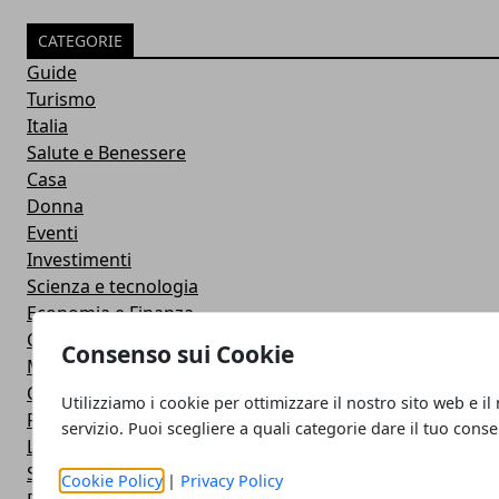
CATEGORIE
Guide
Turismo
Italia
Salute e Benessere
Casa
Donna
Eventi
Investimenti
Scienza e tecnologia
Economia e Finanza
Cucina
Consenso sui Cookie
Motori
Calcio
Utilizziamo i cookie per ottimizzare il nostro sito web e il
Risparmio
servizio. Puoi scegliere a quali categorie dare il tuo cons
Lavoro e Concorsi
Sport
Cookie Policy
|
Privacy Policy