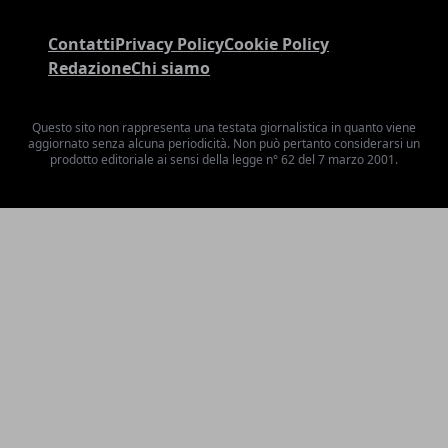
Contatti
Privacy Policy
Cookie Policy
Redazione
Chi siamo
Questo sito non rappresenta una testata giornalistica in quanto viene
aggiornato senza alcuna periodicità. Non può pertanto considerarsi un
prodotto editoriale ai sensi della legge n° 62 del 7 marzo 2001.