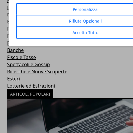
Prima Pagina
Dieta e Alimentazione
Personalizza
Natura e Benessere
Rifiuta Opzionali
Benessere Uomo
Psicologia
Accetta Tutto
Pensioni
Fitness
Banche
Fisco e Tasse
Spettacoli e Gossip
Ricerche e Nuove Scoperte
Esteri
Lotterie ed Estrazioni
ARTICOLI POPOLARI