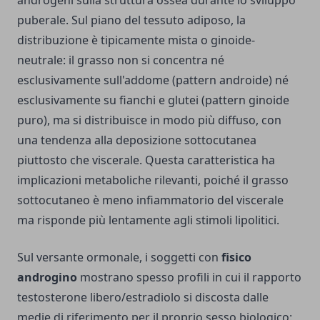
androgeni sulla struttura ossea durante lo sviluppo
puberale. Sul piano del tessuto adiposo, la
distribuzione è tipicamente mista o ginoide-
neutrale: il grasso non si concentra né
esclusivamente sull'addome (pattern androide) né
esclusivamente su fianchi e glutei (pattern ginoide
puro), ma si distribuisce in modo più diffuso, con
una tendenza alla deposizione sottocutanea
piuttosto che viscerale. Questa caratteristica ha
implicazioni metaboliche rilevanti, poiché il grasso
sottocutaneo è meno infiammatorio del viscerale
ma risponde più lentamente agli stimoli lipolitici.
Sul versante ormonale, i soggetti con
fisico
androgino
mostrano spesso profili in cui il rapporto
testosterone libero/estradiolo si discosta dalle
medie di riferimento per il proprio sesso biologico: