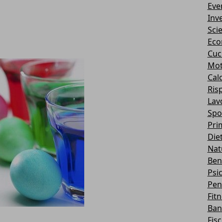
Eve
Inv
Sci
Eco
Cuc
Mot
Cal
Ris
Lav
Spo
Pri
Die
Nat
Ben
Psi
Pen
Fit
Ban
Fis