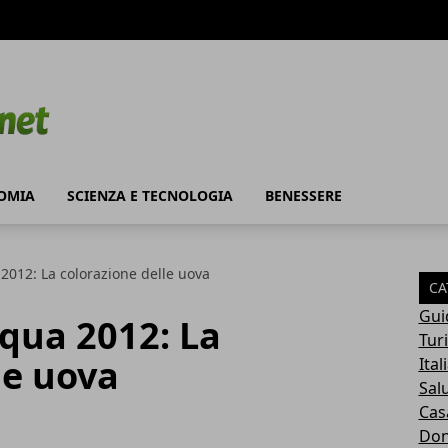
OMIA
SCIENZA E TECNOLOGIA
BENESSERE
 2012: La colorazione delle uova
CA
Gui
squa 2012: La
Tur
le uova
Ital
Sal
Cas
Do