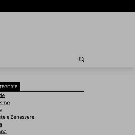
Cerca
TEGORIE
de
ismo
ia
ute e Benessere
a
nna