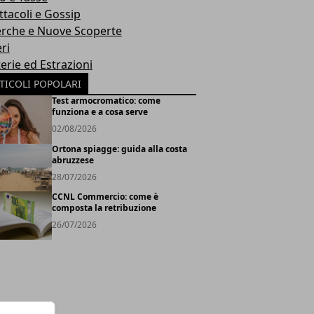
ttacoli e Gossip
erche e Nuove Scoperte
ri
erie ed Estrazioni
TICOLI POPOLARI
Test armocromatico: come
funziona e a cosa serve
02/08/2026
Ortona spiagge: guida alla costa
abruzzese
28/07/2026
CCNL Commercio: come è
composta la retribuzione
26/07/2026