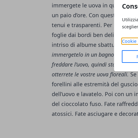
immergete le uova in questo liqu
Cons
un paio d’ore. Con questo secondo
Utilizzi
tenui e trasparenti. Per personali
sceglie
foglie dai bordi ben delineati e 
Cookie 
intriso di albume sbattuto.
Quindi
immergetelo in un bagno di colore e
freddare l’uovo, quindi staccate del
otterrete le vostre uova floreali.
Se 
forellini alle estremità del guscio
dell’uovo e lavatelo. Poi con un i
del cioccolato fuso. Fate raffredd
atossici. Fate asciugare e decora