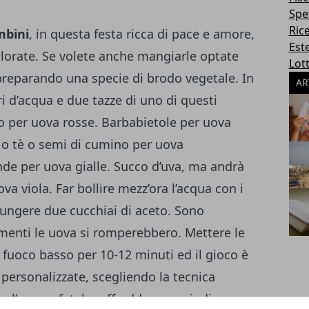
Spe
Ric
mbini
, in questa festa ricca di pace e amore,
Este
orate. Se volete anche mangiarle optate
Lott
 preparando una specie di brodo vegetale. In
AR
i d’acqua e due tazze di uno di questi
so per uova rosse. Barbabietole per uova
è o tè o semi di cumino per uova
nde per uova gialle. Succo d’uva, ma andrà
a viola. Far bollire mezz’ora l’acqua con i
giungere due cucchiai di aceto. Sono
menti le uova si romperebbero. Mettere le
a fuoco basso per 10-12 minuti ed il gioco è
personalizzate, scegliendo la tecnica
e l’acqua, fatela raffreddare e quindi