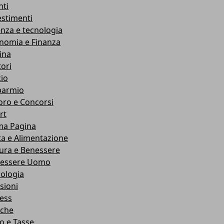
nti
estimenti
enza e tecnologia
nomia e Finanza
ina
ori
cio
parmio
oro e Concorsi
rt
ma Pagina
ta e Alimentazione
ura e Benessere
essere Uomo
cologia
sioni
ness
che
co e Tasse