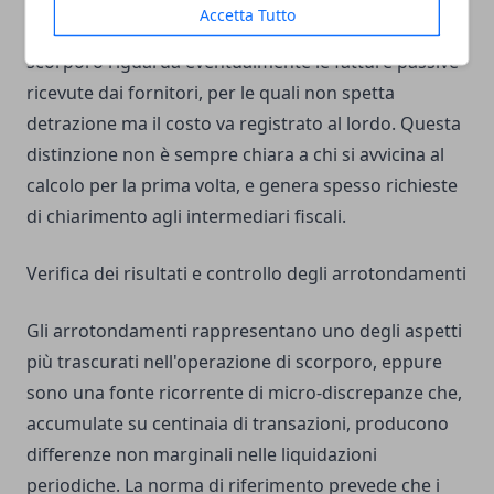
forfettario, invece, il tema è parzialmente diverso,
Accetta Tutto
poiché l'IVA non viene addebitata in fattura e lo
scorporo riguarda eventualmente le fatture passive
ricevute dai fornitori, per le quali non spetta
detrazione ma il costo va registrato al lordo. Questa
distinzione non è sempre chiara a chi si avvicina al
calcolo per la prima volta, e genera spesso richieste
di chiarimento agli intermediari fiscali.
Verifica dei risultati e controllo degli arrotondamenti
Gli arrotondamenti rappresentano uno degli aspetti
più trascurati nell'operazione di scorporo, eppure
sono una fonte ricorrente di micro-discrepanze che,
accumulate su centinaia di transazioni, producono
differenze non marginali nelle liquidazioni
periodiche. La norma di riferimento prevede che i