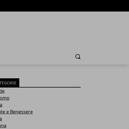
Cerca
TEGORIE
de
ismo
ia
ute e Benessere
a
nna