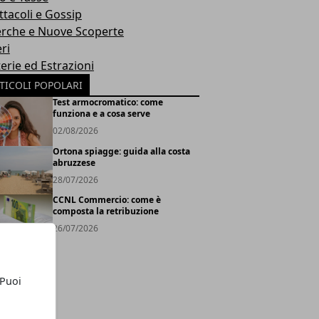
ttacoli e Gossip
erche e Nuove Scoperte
ri
erie ed Estrazioni
TICOLI POPOLARI
Test armocromatico: come
funziona e a cosa serve
02/08/2026
Ortona spiagge: guida alla costa
abruzzese
28/07/2026
CCNL Commercio: come è
composta la retribuzione
26/07/2026
 Puoi