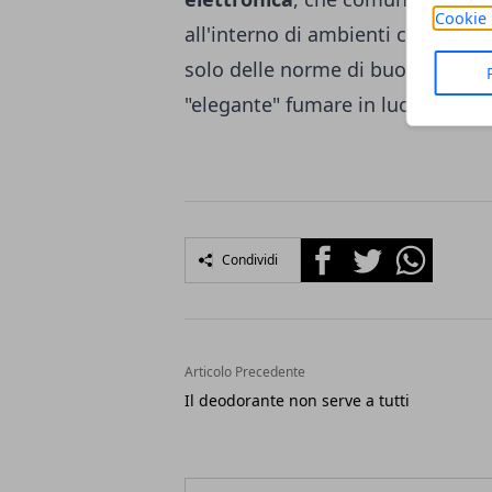
Cookie 
all'interno di ambienti chiusi. Non
solo delle norme di buon senso 
"elegante" fumare in luoghi chius
Facebook
Twitter
Whatsapp
Condividi
Articolo Precedente
Il deodorante non serve a tutti