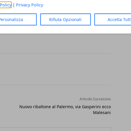
Policy
|
Privacy Policy
 esiste nella legge che ne vieti l'utilizzo,
che potrebbero indicare che non è
Personalizza
Rifiuta Opzionali
Accetta Tut
i, neanche una e-sigaretta.
Articolo Successivo
Nuovo ribaltone al Palermo, via Gasperini ecco
Malesani