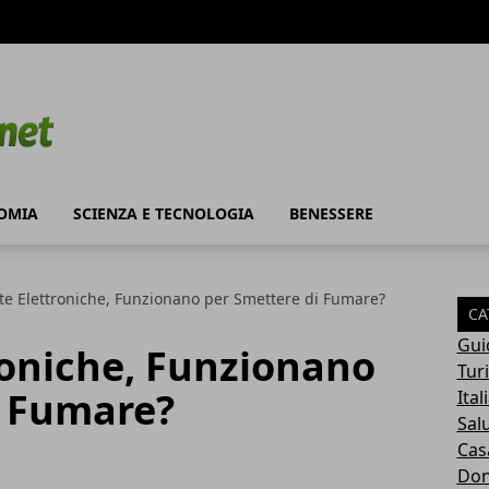
OMIA
SCIENZA E TECNOLOGIA
BENESSERE
te Elettroniche, Funzionano per Smettere di Fumare?
CA
Gui
roniche, Funzionano
Tur
i Fumare?
Ital
Sal
Cas
Do