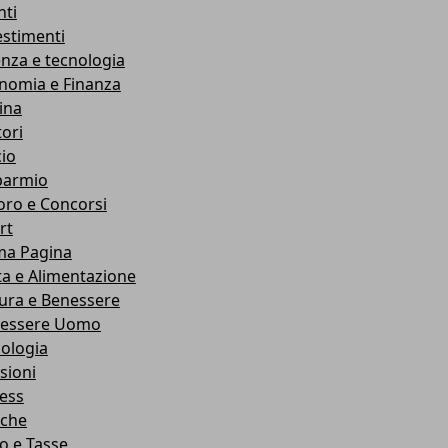
nti
estimenti
enza e tecnologia
nomia e Finanza
ina
ori
cio
parmio
oro e Concorsi
rt
ma Pagina
ta e Alimentazione
ura e Benessere
essere Uomo
cologia
sioni
ness
che
co e Tasse