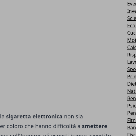
Eve
Inv
Sci
Eco
Cuc
Mot
Cal
Ris
Lav
Spo
Pri
Die
Nat
Ben
Psi
Pen
lla
sigaretta elettronica
non sia
Fit
per coloro che hanno difficoltà a
smettere
Ban
Fis
gge sull'
Inquirer
, gli esperti hanno avvertito