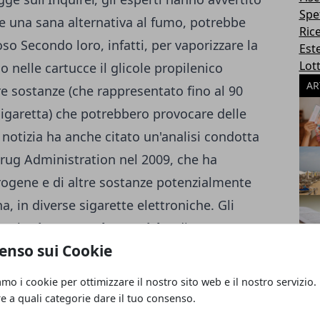
Spe
 una sana alternativa al fumo, potrebbe
Ric
so Secondo loro, infatti, per vaporizzare la
Este
Lott
 nelle cartucce il glicole propilenico
AR
tre sostanze (che rappresentato fino al 90
sigaretta) che potrebbero provocare delle
La notizia ha anche citato un'analisi condotta
Drug Administration nel 2009, che ha
rogene e di altre sostanze potenzialmente
a, in diverse sigarette elettroniche. Gli
are le
sigarette elettroniche
di cercare un
enso sui Cookie
he usano la sigaretta elettronica per
 realtà rimanere dipendenti dalla nicotina
amo i cookie per ottimizzare il nostro sito web e il nostro servizio.
in Italia ci si domanda se la
sigaretta
re a quali categorie dare il tuo consenso.
sprigiona fumo, possa essere usata