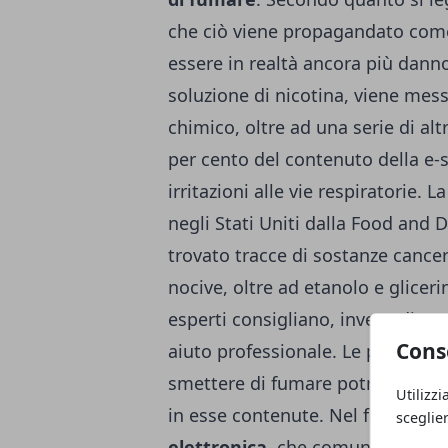
che ciò viene propagandato come
essere in realtà ancora più danno
soluzione di nicotina, viene messo
chimico, oltre ad una serie di al
per cento del contenuto della e-
irritazioni alle vie respiratorie. 
negli Stati Uniti dalla Food and 
trovato tracce di sostanze cance
nocive, oltre ad etanolo e glicerin
esperti consigliano, invece di us
Cons
aiuto professionale. Le persone c
smettere di fumare potrebbero in
Utilizzi
in esse contenute. Nel frattempo 
sceglie
elettronica
, che comunque non 