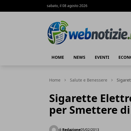
sabato, il 08 agosto 2026
Web Notizie
HOME
NEWS
EVENTI
ECON
Home
Salute e Benessere
Sigaret
Sigarette Elett
per Smettere d
di
Redazione
05/02/2013