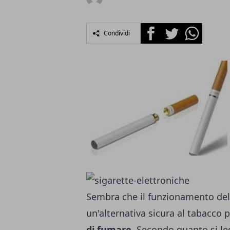
Facebook
Twitter
Whatsapp
Condividi
Sembra che il funzionamento de
un'alternativa sicura al tabacco 
di fumare
. Secondo quanto si le