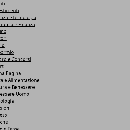
nti
estimenti
enza e tecnologia
nomia e Finanza
ina
ori
cio
parmio
oro e Concorsi
rt
ma Pagina
ta e Alimentazione
ura e Benessere
essere Uomo
cologia
sioni
ness
che
co e Tasse