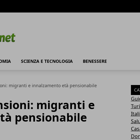
OMIA
SCIENZA E TECNOLOGIA
BENESSERE
oni: migranti e innalzamento età pensionabile
CA
Gui
sioni: migranti e
Tur
tà pensionabile
Ital
Sal
Cas
Do