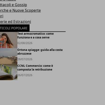
ttacoli e Gossip
erche e Nuove Scoperte
ri
erie ed Estrazioni
TICOLI POPOLARI
Test armocromatico: come
funziona e a cosa serve
02/08/2026
Ortona spiagge: guida alla costa
abruzzese
28/07/2026
CCNL Commercio: come è
composta la retribuzione
26/07/2026