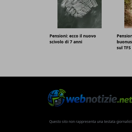
Pensioni: ecco il nuovo
Pension
scivolo di 7 anni
buonusc
sul TFS
Questo sito non rappresenta una testata giornalist