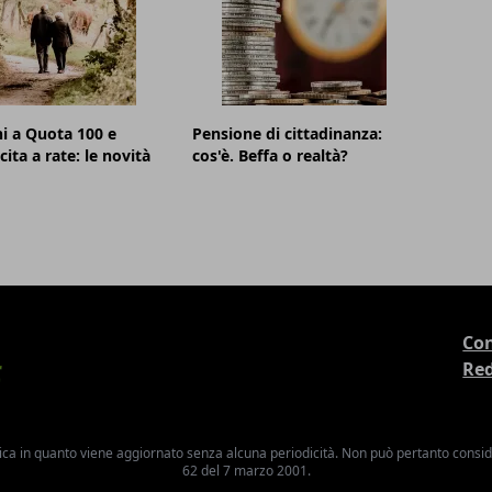
i a Quota 100 e
Pensione di cittadinanza:
ita a rate: le novità
cos'è. Beffa o realtà?
Con
Re
ica in quanto viene aggiornato senza alcuna periodicità. Non può pertanto consider
62 del 7 marzo 2001.