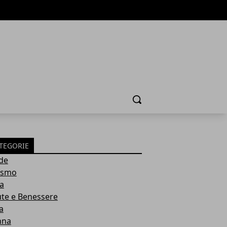
Cerca
TEGORIE
de
ismo
ia
ute e Benessere
a
nna