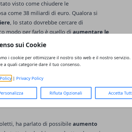
è stato visto come chiudere le
osa come 38 miliardi di euro. Qualora si
iere
, lo stato dovrebbe cercare di
ico modo per farlo è quello di
aumentare le
ro ogni anno. Secondo Boeri, oggi gli
enso sui Cookie
il finanziamento del sistema pensionistico
amo i cookie per ottimizzare il nostro sito web e il nostro servizio.
 gruppo di persone è destinato a crescere
re a quali categorie dare il tuo consenso.
nder 25 stranieri che versa contributi è pari
Policy
|
Privacy Policy
del 1996. Se poi si considera che la maggior
alia prima dell'arrivo della pensione, ecco
Personalizza
Rifiuta Opzionali
Accetta Tut
 positivo per l'INPS.
oletti, ha parlato di possibile
aumento