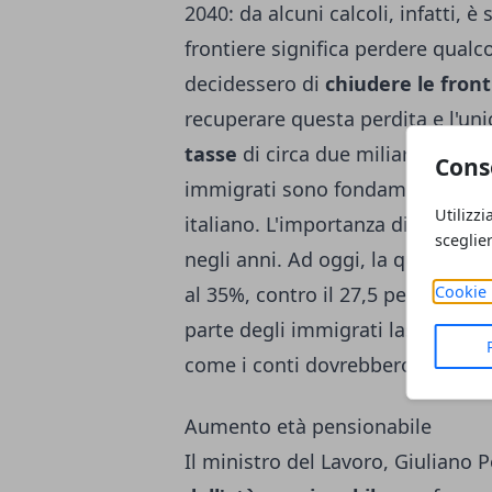
2040: da alcuni calcoli, infatti, 
frontiere significa perdere qualc
decidessero di
chiudere le front
recuperare questa perdita e l'un
tasse
di circa due miliardi di eu
Cons
immigrati sono fondamentali per 
Utilizzi
italiano. L'importanza di questo
sceglie
negli anni. Ad oggi, la quota di u
Cookie 
al 35%, contro il 27,5 per cento 
parte degli immigrati lascerà l'It
come i conti dovrebbero essere in
Aumento età pensionabile
Il ministro del Lavoro, Giuliano P