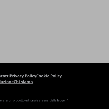
tatti
Privacy Policy
Cookie Policy
dazione
Chi siamo
arsi un prodotto editoriale ai sensi della legge n°