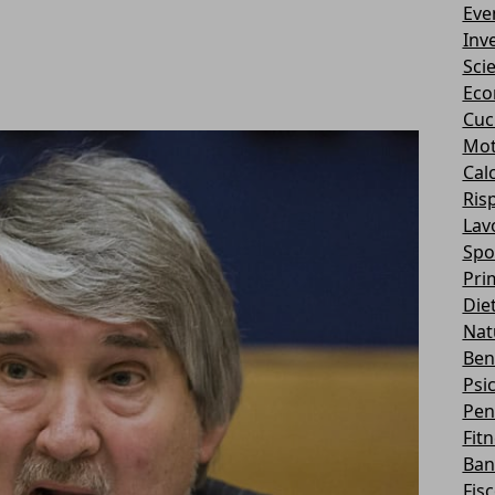
Eve
Inv
Sci
Eco
Cuc
Mot
Cal
Ris
Lav
Spo
Pri
Die
Nat
Ben
Psi
Pen
Fit
Ban
Fis