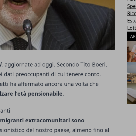
Spe
Ric
Este
Lott
AR
i
, aggiornate ad oggi. Secondo Tito Boeri,
i dati preoccupanti di cui tenere conto.
oletti ha affermato ancora una volta che
lzare l'età pensionabile
.
ranti
migranti extracomunitari sono
sionistico del nostro paese, almeno fino al